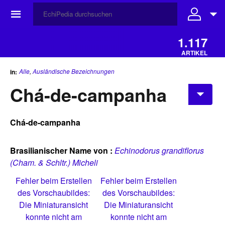
☰
1.117
ARTIKEL
Alle
,
Ausländische Bezeichnungen
in:
Chá-de-campanha
Chá-de-campanha
Brasilianischer Name von :
Echinodorus grandiflorus
(Cham. & Schltr.) Micheli
Fehler beim Erstellen
Fehler beim Erstellen
des Vorschaubildes:
des Vorschaubildes:
Die Miniaturansicht
Die Miniaturansicht
konnte nicht am
konnte nicht am