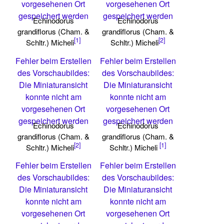
vorgesehenen Ort
vorgesehenen Ort
gespeichert werden
gespeichert werden
Echinodorus
Echinodorus
grandiflorus (Cham. &
grandiflorus (Cham. &
[1]
[2]
Schltr.) Micheli
Schltr.) Micheli
Fehler beim Erstellen
Fehler beim Erstellen
des Vorschaubildes:
des Vorschaubildes:
Die Miniaturansicht
Die Miniaturansicht
konnte nicht am
konnte nicht am
vorgesehenen Ort
vorgesehenen Ort
gespeichert werden
gespeichert werden
Echinodorus
Echinodorus
grandiflorus (Cham. &
grandiflorus (Cham. &
[2]
[1]
Schltr.) Micheli
Schltr.) Micheli
Fehler beim Erstellen
Fehler beim Erstellen
des Vorschaubildes:
des Vorschaubildes:
Die Miniaturansicht
Die Miniaturansicht
konnte nicht am
konnte nicht am
vorgesehenen Ort
vorgesehenen Ort