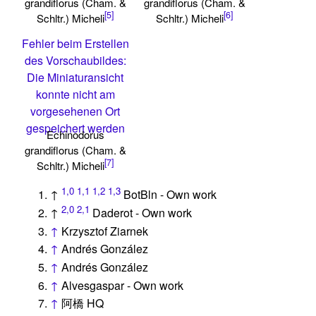
grandiflorus (Cham. &
grandiflorus (Cham. &
[5]
[6]
Schltr.) Micheli
Schltr.) Micheli
Fehler beim Erstellen
des Vorschaubildes:
Die Miniaturansicht
konnte nicht am
vorgesehenen Ort
gespeichert werden
Echinodorus
grandiflorus (Cham. &
[7]
Schltr.) Micheli
1,0
1,1
1,2
1,3
↑
BotBln - Own work
2,0
2,1
↑
Daderot - Own work
↑
Krzysztof Ziarnek
↑
Andrés González
↑
Andrés González
↑
Alvesgaspar - Own work
↑
阿橋 HQ