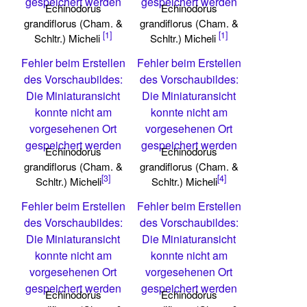
gespeichert werden
gespeichert werden
Echinodorus
Echinodorus
grandiflorus (Cham. &
grandiflorus (Cham. &
[1]
[1]
Schltr.) Micheli
Schltr.) Micheli
Fehler beim Erstellen
Fehler beim Erstellen
des Vorschaubildes:
des Vorschaubildes:
Die Miniaturansicht
Die Miniaturansicht
konnte nicht am
konnte nicht am
vorgesehenen Ort
vorgesehenen Ort
gespeichert werden
gespeichert werden
Echinodorus
Echinodorus
grandiflorus (Cham. &
grandiflorus (Cham. &
[3]
[4]
Schltr.) Micheli
Schltr.) Micheli
Fehler beim Erstellen
Fehler beim Erstellen
des Vorschaubildes:
des Vorschaubildes:
Die Miniaturansicht
Die Miniaturansicht
konnte nicht am
konnte nicht am
vorgesehenen Ort
vorgesehenen Ort
gespeichert werden
gespeichert werden
Echinodorus
Echinodorus