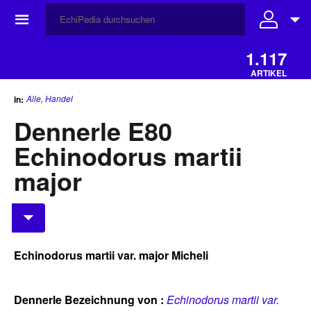
☰
1.117
ARTIKEL
Alle
,
Handel
in:
Dennerle E80
Echinodorus martii
major
Echinodorus martii var. major Micheli
Dennerle Bezeichnung von :
Echinodorus martii var.