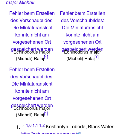
major Micheli
Fehler beim Erstellen
Fehler beim Erstellen
des Vorschaubildes:
des Vorschaubildes:
Die Miniaturansicht
Die Miniaturansicht
konnte nicht am
konnte nicht am
vorgesehenen Ort
vorgesehenen Ort
gespeichert werden
gespeichert werden
Echinodorus major
Echinodorus major
[1]
[1]
(Micheli) Rataj
(Micheli) Rataj
Fehler beim Erstellen
des Vorschaubildes:
Die Miniaturansicht
konnte nicht am
vorgesehenen Ort
gespeichert werden
Echinodorus major
[1]
(Micheli) Rataj
1,0
1,1
1,2
↑
Kostiantyn Loboda, Black Water
http://echinodorus.com.ua/