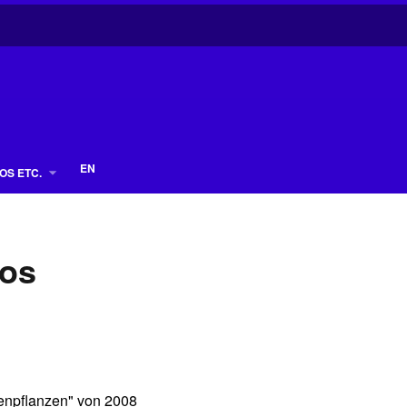
EN
OS ETC.
ros
enpflanzen" von 2008