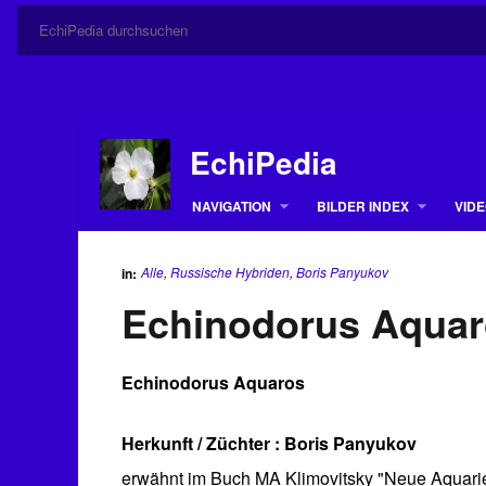
EchiPedia
NAVIGATION
BILDER INDEX
VIDE
Alle
,
Russische Hybriden
,
Boris Panyukov
in:
Echinodorus Aqua
Echinodorus Aquaros
Herkunft / Züchter : Boris Panyukov
erwähnt im Buch MA Klimovitsky "Neue Aquari