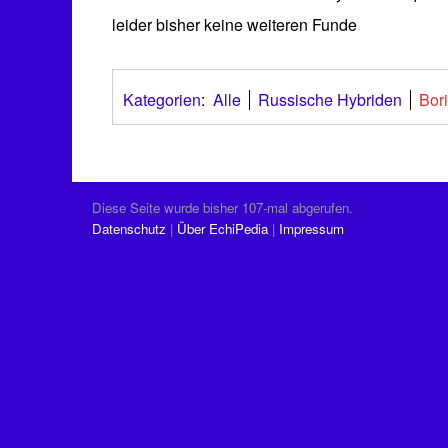
leider bisher keine weiteren Funde
Kategorien
:
Alle
Russische Hybriden
Bor
Diese Seite wurde bisher 107-mal abgerufen.
Datenschutz
Über EchiPedia
Impressum