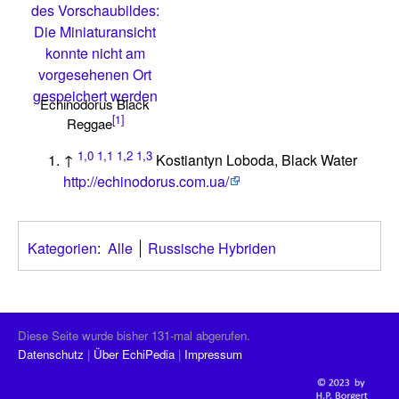
des Vorschaubildes:
Die Miniaturansicht
konnte nicht am
vorgesehenen Ort
gespeichert werden
Echinodorus Black
[1]
Reggae
1,0
1,1
1,2
1,3
↑
Kostiantyn Loboda, Black Water
http://echinodorus.com.ua/
Kategorien
:
Alle
Russische Hybriden
Diese Seite wurde bisher 131-mal abgerufen.
Datenschutz
Über EchiPedia
Impressum