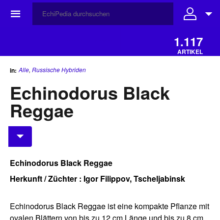
☰
1.117
ARTIKEL
Alle
,
Russische Hybriden
in:
Echinodorus Black
Reggae
Echinodorus Black Reggae
Herkunft / Züchter : Igor Filippov, Tscheljabinsk
Echinodorus Black Reggae ist eine kompakte Pflanze mit
ovalen Blättern von bis zu 12 cm Länge und bis zu 8 cm