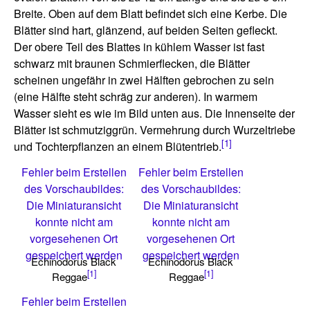
Breite. Oben auf dem Blatt befindet sich eine Kerbe. Die
Blätter sind hart, glänzend, auf beiden Seiten gefleckt.
Der obere Teil des Blattes in kühlem Wasser ist fast
schwarz mit braunen Schmierflecken, die Blätter
scheinen ungefähr in zwei Hälften gebrochen zu sein
(eine Hälfte steht schräg zur anderen). In warmem
Wasser sieht es wie im Bild unten aus. Die Innenseite der
Blätter ist schmutziggrün. Vermehrung durch Wurzeltriebe
[1]
und Tochterpflanzen an einem Blütentrieb.
Fehler beim Erstellen
Fehler beim Erstellen
des Vorschaubildes:
des Vorschaubildes:
Die Miniaturansicht
Die Miniaturansicht
konnte nicht am
konnte nicht am
vorgesehenen Ort
vorgesehenen Ort
gespeichert werden
gespeichert werden
Echinodorus Black
Echinodorus Black
[1]
[1]
Reggae
Reggae
Fehler beim Erstellen