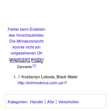
Fehler beim Erstellen
des Vorschaubildes:
Die Miniaturansicht
konnte nicht am
vorgesehenen Ort
gespeichert werden
Echinodorus Ludwig
[1]
Dennerle
↑
Kostiantyn Loboda, Black Water
http://echinodorus.com.ua/
Kategorien
:
Handel
Alle
Verschollen