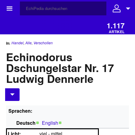
☰
1.117
ARTIKEL
Handel
,
Alle
,
Verschollen
in:
Echinodorus
Dschungelstar Nr. 17
Ludwig Dennerle
Sprachen:
Deutsch
English
Licht:
viel - mittel