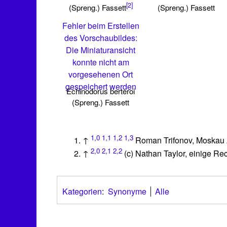
[2]
(Spreng.) Fassett
(Spreng.) Fassett
Fehler beim Erstellen
des Vorschaubildes:
Die Miniaturansicht
konnte nicht am
vorgesehenen Ort
gespeichert werden
Echinodorus berteroi
(Spreng.) Fassett
1,0
1,1
1,2
1,3
↑
Roman Trifonov, Moskau
2,0
2,1
2,2
↑
(c) Nathan Taylor, einige R
Kategorien
:
Synonyme
Alle