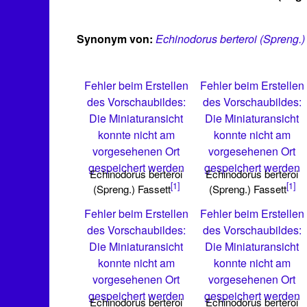
Synonym von:
Echinodorus berteroi (Spreng.)
Fehler beim Erstellen
Fehler beim Erstellen
des Vorschaubildes:
des Vorschaubildes:
Die Miniaturansicht
Die Miniaturansicht
konnte nicht am
konnte nicht am
vorgesehenen Ort
vorgesehenen Ort
gespeichert werden
gespeichert werden
Echinodorus berteroi
Echinodorus berteroi
[1]
[1]
(Spreng.) Fassett
(Spreng.) Fassett
Fehler beim Erstellen
Fehler beim Erstellen
des Vorschaubildes:
des Vorschaubildes:
Die Miniaturansicht
Die Miniaturansicht
konnte nicht am
konnte nicht am
vorgesehenen Ort
vorgesehenen Ort
gespeichert werden
gespeichert werden
Echinodorus berteroi
Echinodorus berteroi