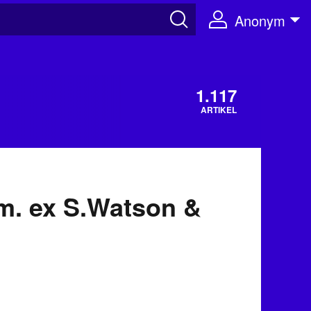
Anonym
1.117
ARTIKEL
lm. ex S.Watson &