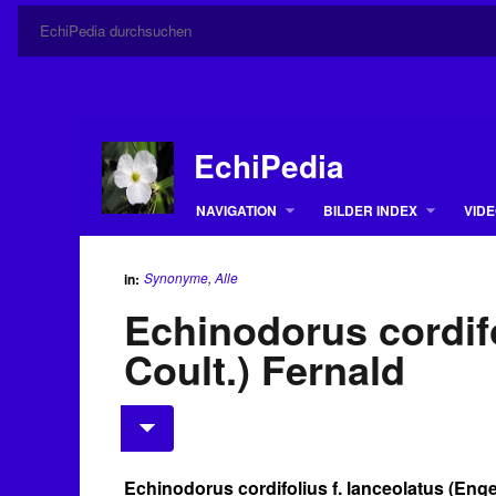
EchiPedia
NAVIGATION
BILDER INDEX
VIDE
Synonyme
,
Alle
in:
Echinodorus cordifo
Coult.) Fernald
Echinodorus cordifolius f. lanceolatus (Eng