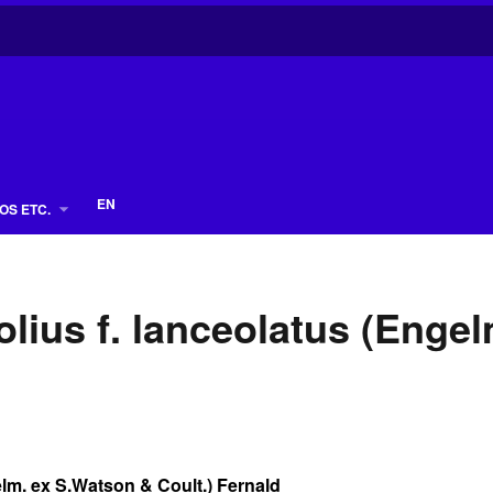
EN
OS ETC.
lius f. lanceolatus (Enge
elm. ex S.Watson & Coult.) Fernald