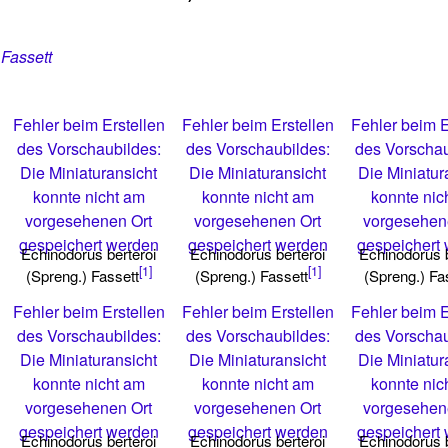
 Fassett
Fehler beim Erstellen
Fehler beim Erstellen
Fehler beim E
des Vorschaubildes:
des Vorschaubildes:
des Vorschau
Die Miniaturansicht
Die Miniaturansicht
Die Miniatur
konnte nicht am
konnte nicht am
konnte nic
vorgesehenen Ort
vorgesehenen Ort
vorgesehen
gespeichert werden
gespeichert werden
gespeichert
Echinodorus berteroi
Echinodorus berteroi
Echinodorus b
[1]
[1]
(Spreng.) Fassett
(Spreng.) Fassett
(Spreng.) Fa
Fehler beim Erstellen
Fehler beim Erstellen
Fehler beim E
des Vorschaubildes:
des Vorschaubildes:
des Vorschau
Die Miniaturansicht
Die Miniaturansicht
Die Miniatur
konnte nicht am
konnte nicht am
konnte nic
vorgesehenen Ort
vorgesehenen Ort
vorgesehen
gespeichert werden
gespeichert werden
gespeichert
Echinodorus berteroi
Echinodorus berteroi
Echinodorus b