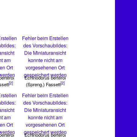
rstellen
Fehler beim Erstellen
bildes:
des Vorschaubildes:
ansicht
Die Miniaturansicht
ht am
konnte nicht am
en Ort
vorgesehenen Ort
 werden
gespeichert werden
erteroi
Echinodorus berteroi
[2]
[2]
ssett
(Spreng.) Fassett
rstellen
Fehler beim Erstellen
bildes:
des Vorschaubildes:
ansicht
Die Miniaturansicht
ht am
konnte nicht am
en Ort
vorgesehenen Ort
 werden
gespeichert werden
erteroi
Echinodorus berteroi