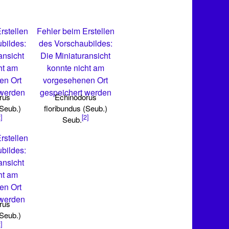
rstellen
Fehler beim Erstellen
bildes:
des Vorschaubildes:
ansicht
Die Miniaturansicht
ht am
konnte nicht am
en Ort
vorgesehenen Ort
 werden
gespeichert werden
rus
Echinodorus
(Seub.)
floribundus (Seub.)
]
[2]
Seub.
rstellen
bildes:
ansicht
ht am
en Ort
 werden
rus
(Seub.)
]