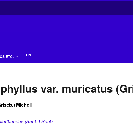
EN
OS ETC.
yllus var. muricatus (Gri
iseb.) Micheli
floribundus (Seub.) Seub.