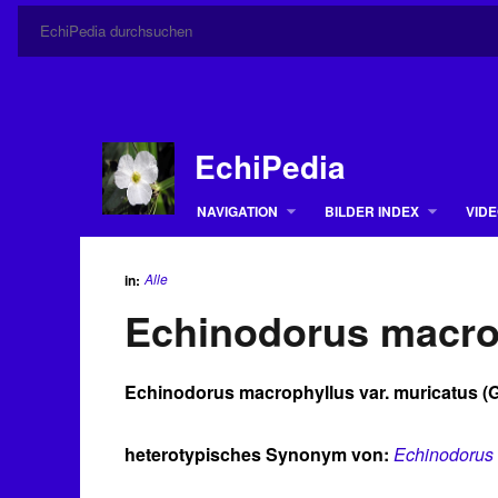
EchiPedia
NAVIGATION
BILDER INDEX
VIDE
Alle
in:
Echinodorus macroph
Echinodorus macrophyllus var. muricatus (Gr
heterotypisches Synonym von:
Echinodorus 