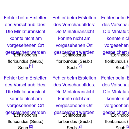
Fehler beim Erstellen
Fehler beim Erstellen
Fehler beim E
des Vorschaubildes:
des Vorschaubildes:
des Vorschau
Die Miniaturansicht
Die Miniaturansicht
Die Miniatur
konnte nicht am
konnte nicht am
konnte nic
vorgesehenen Ort
vorgesehenen Ort
vorgesehen
gespeichert werden
gespeichert werden
gespeichert
Echinodorus
Echinodorus
Echinodo
floribundus (Seub.)
floribundus (Seub.)
floribundus 
[1]
[2]
[2
Seub.
Seub.
Seub.
Fehler beim Erstellen
Fehler beim Erstellen
Fehler beim E
des Vorschaubildes:
des Vorschaubildes:
des Vorschau
Die Miniaturansicht
Die Miniaturansicht
Die Miniatur
konnte nicht am
konnte nicht am
konnte nic
vorgesehenen Ort
vorgesehenen Ort
vorgesehen
gespeichert werden
gespeichert werden
gespeichert
Echinodorus
Echinodorus
Echinodo
floribundus (Seub.)
floribundus (Seub.)
floribundus 
[2]
[2]
[2
Seub.
Seub.
Seub.