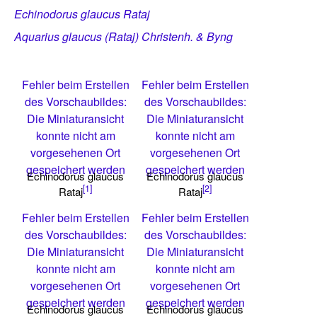
Echinodorus glaucus Rataj
Aquarius glaucus (Rataj) Christenh. & Byng
Fehler beim Erstellen
Fehler beim Erstellen
des Vorschaubildes:
des Vorschaubildes:
Die Miniaturansicht
Die Miniaturansicht
konnte nicht am
konnte nicht am
vorgesehenen Ort
vorgesehenen Ort
gespeichert werden
gespeichert werden
Echinodorus glaucus
Echinodorus glaucus
[1]
[2]
Rataj
Rataj
Fehler beim Erstellen
Fehler beim Erstellen
des Vorschaubildes:
des Vorschaubildes:
Die Miniaturansicht
Die Miniaturansicht
konnte nicht am
konnte nicht am
vorgesehenen Ort
vorgesehenen Ort
gespeichert werden
gespeichert werden
Echinodorus glaucus
Echinodorus glaucus