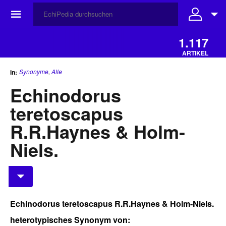
☰
1.117
ARTIKEL
Synonyme
,
Alle
in:
Echinodorus
teretoscapus
R.R.Haynes & Holm-
Niels.
Echinodorus teretoscapus R.R.Haynes & Holm-Niels.
heterotypisches Synonym von: