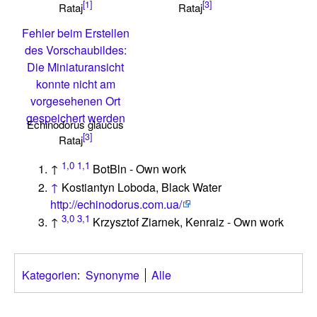
[1]
[3]
Rataj
Rataj
Fehler beim Erstellen
des Vorschaubildes:
Die Miniaturansicht
konnte nicht am
vorgesehenen Ort
gespeichert werden
Echinodorus glaucus
[3]
Rataj
1,0
1,1
↑
BotBln - Own work
↑
Kostiantyn Loboda, Black Water
http://echinodorus.com.ua/
3,0
3,1
↑
Krzysztof Ziarnek, Kenraiz - Own work
Kategorien
:
Synonyme
Alle