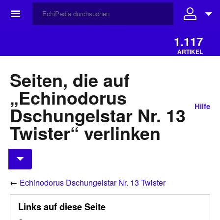
☰
1.117
ARTIKEL
Seiten, die auf
„Echinodorus
Hilfe
Dschungelstar Nr. 13
Twister“ verlinken
←
Echinodorus Dschungelstar Nr. 13 Twister
Links auf diese Seite