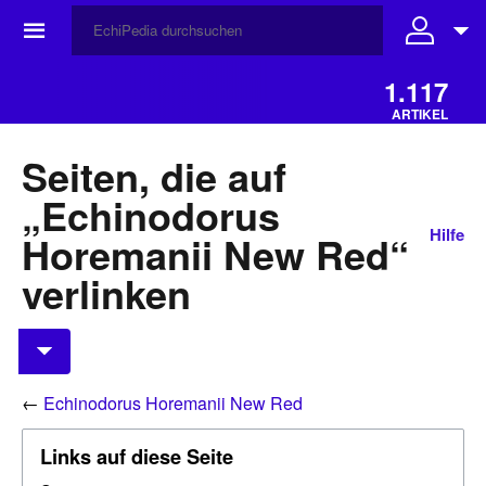
☰
1.117
ARTIKEL
Seiten, die auf
„Echinodorus
Hilfe
Horemanii New Red“
verlinken
←
Echinodorus Horemanii New Red
Links auf diese Seite