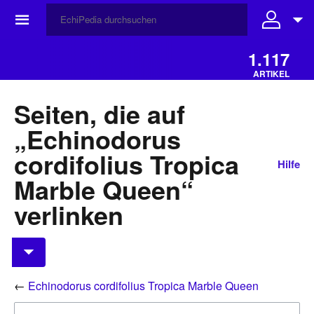
☰
1.117
ARTIKEL
Seiten, die auf
„Echinodorus
cordifolius Tropica
Hilfe
Marble Queen“
verlinken
←
Echinodorus cordifolius Tropica Marble Queen