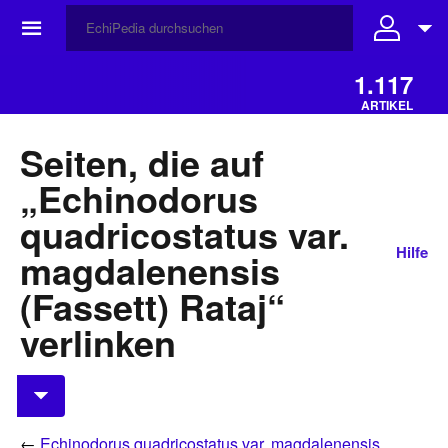
☰
1.117
ARTIKEL
Seiten, die auf
„Echinodorus
quadricostatus var.
Hilfe
magdalenensis
(Fassett) Rataj“
verlinken
←
Echinodorus quadricostatus var. magdalenensis