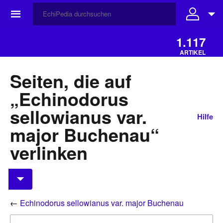
☰
1.117
ARTIKEL
Seiten, die auf
„Echinodorus
sellowianus var.
Hilfe
major Buchenau“
verlinken
←
Echinodorus sellowianus var. major Buchenau