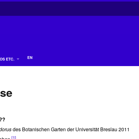
EN
OS ETC.
ose
 ??
dorus
des Botanischen Garten der Universität Breslau 2011
[1]