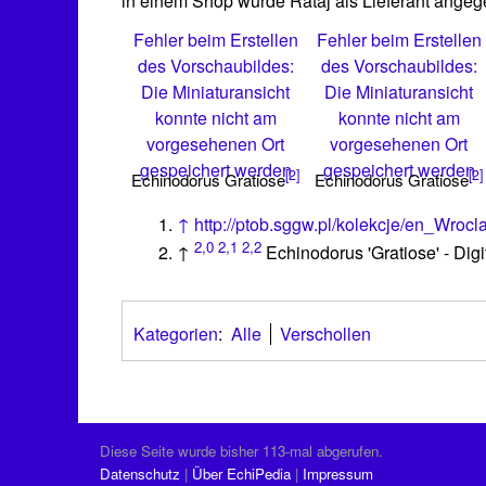
in einem Shop wurde Rataj als Lieferant ange
Fehler beim Erstellen
Fehler beim Erstellen
des Vorschaubildes:
des Vorschaubildes:
Die Miniaturansicht
Die Miniaturansicht
konnte nicht am
konnte nicht am
vorgesehenen Ort
vorgesehenen Ort
gespeichert werden
gespeichert werden
[2]
[2]
Echinodorus Gratiose
Echinodorus Gratiose
↑
http://ptob.sggw.pl/kolekcje/en_Wroc
2,0
2,1
2,2
↑
Echinodorus 'Gratiose' - Di
Kategorien
:
Alle
Verschollen
Diese Seite wurde bisher 113-mal abgerufen.
Datenschutz
Über EchiPedia
Impressum