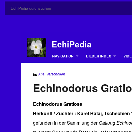
EchiPedia
NAVIGATION
BILDER INDEX
VIDE
Alle
,
Verschollen
in:
Echinodorus Grati
Echinodorus Gratiose
Herkunft / Züchter : Karel Rataj, Tschechien
gefunden in der Sammlung der
Gattung Echino