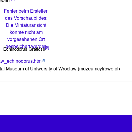
geben
Fehler beim Erstellen
des Vorschaubildes:
Die Miniaturansicht
konnte nicht am
vorgesehenen Ort
gespeichert werden
[2]
Echinodorus Gratiose
law_echinodorus.htm
gital Museum of Uniwersity of Wroclaw (muzeumcyfrowe.pl)