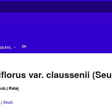
EN
OS ETC.
lorus var. claussenii (Seu
ub.) Rataj
.) Seub.