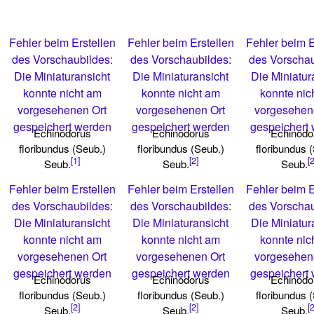
Fehler beim Erstellen
Fehler beim Erstellen
Fehler beim E
des Vorschaubildes:
des Vorschaubildes:
des Vorschau
Die Miniaturansicht
Die Miniaturansicht
Die Miniatur
konnte nicht am
konnte nicht am
konnte nic
vorgesehenen Ort
vorgesehenen Ort
vorgesehen
gespeichert werden
gespeichert werden
gespeichert
Echinodorus
Echinodorus
Echinodo
floribundus (Seub.)
floribundus (Seub.)
floribundus 
[1]
[2]
[2
Seub.
Seub.
Seub.
Fehler beim Erstellen
Fehler beim Erstellen
Fehler beim E
des Vorschaubildes:
des Vorschaubildes:
des Vorschau
Die Miniaturansicht
Die Miniaturansicht
Die Miniatur
konnte nicht am
konnte nicht am
konnte nic
vorgesehenen Ort
vorgesehenen Ort
vorgesehen
gespeichert werden
gespeichert werden
gespeichert
Echinodorus
Echinodorus
Echinodo
floribundus (Seub.)
floribundus (Seub.)
floribundus 
[2]
[2]
[2
Seub.
Seub.
Seub.