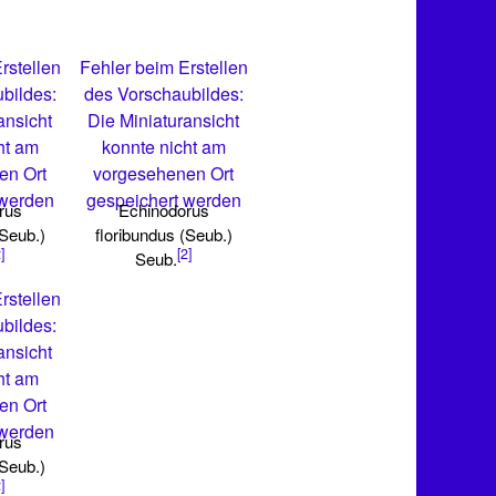
rstellen
Fehler beim Erstellen
bildes:
des Vorschaubildes:
ansicht
Die Miniaturansicht
ht am
konnte nicht am
en Ort
vorgesehenen Ort
 werden
gespeichert werden
rus
Echinodorus
(Seub.)
floribundus (Seub.)
]
[2]
Seub.
rstellen
bildes:
ansicht
ht am
en Ort
 werden
rus
(Seub.)
]