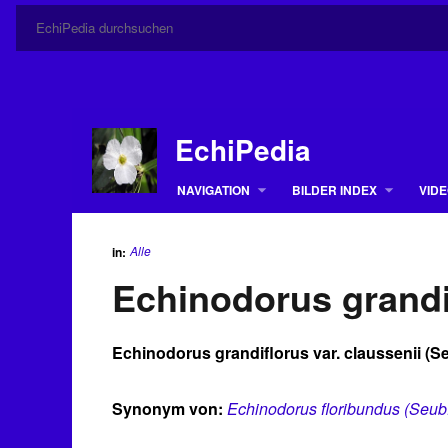
EchiPedia
NAVIGATION
BILDER INDEX
VIDE
Alle
in:
Echinodorus grandif
Echinodorus grandiflorus var. claussenii (Se
Synonym von:
Echinodorus floribundus (Seub