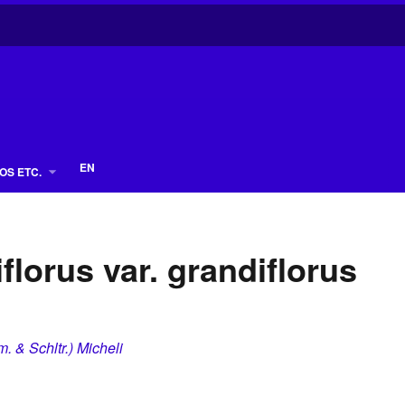
EN
OS ETC.
lorus var. grandiflorus
. & Schltr.) Micheli