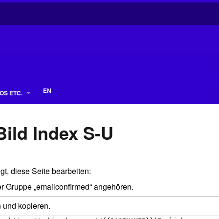
EN
OS ETC.
Bild Index S-U
gt, diese Seite bearbeiten:
der Gruppe „emailconfirmed“ angehören.
n und kopieren.