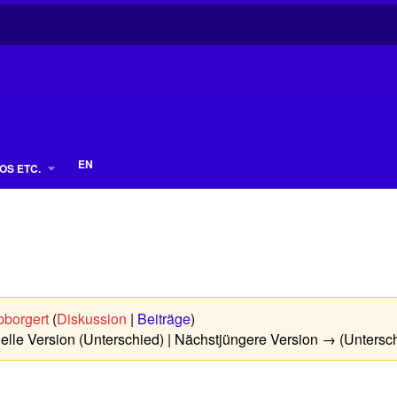
EN
OS ETC.
borgert
(
Diskussion
|
Beiträge
)
uelle Version (Unterschied) | Nächstjüngere Version → (Untersc