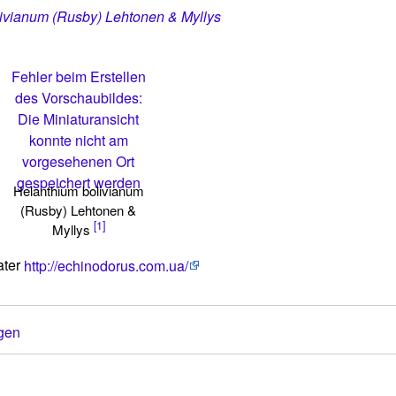
ivianum (Rusby) Lehtonen & Myllys
Fehler beim Erstellen
des Vorschaubildes:
Die Miniaturansicht
konnte nicht am
vorgesehenen Ort
gespeichert werden
Helanthium bolivianum
(Rusby) Lehtonen &
[1]
Myllys
ater
http://echinodorus.com.ua/
gen