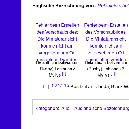
Englische Bezeichnung von :
Helanthium bol
Fehler beim Erstellen
Fehler beim Erstellen
des Vorschaubildes:
des Vorschaubildes:
Die Miniaturansicht
Die Miniaturansicht
konnte nicht am
konnte nicht am
vorgesehenen Ort
vorgesehenen Ort
gespeichert werden
gespeichert werden
Helanthium bolivianum
Helanthium bolivianum
(Rusby) Lehtonen &
(Rusby) Lehtonen &
[1]
[1]
Myllys
Myllys
1,0
1,1
1,2
↑
Kostiantyn Loboda, Black W
Kategorien
:
Alle
Ausländische Bezeichnun