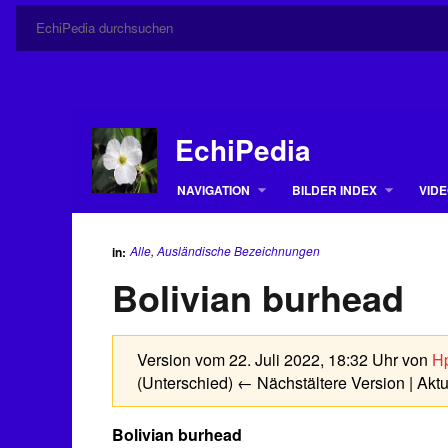
EchiPedia
NAVIGATION
BILDER INDEX
VIDE
Alle
,
Ausländische Bezeichnungen
in:
Bolivian burhead
Version vom 22. Juli 2022, 18:32 Uhr von
Hp
(Unterschied) ← Nächstältere Version | Akt
Bolivian burhead