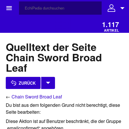
☰
1.117
ARTIKEL
Quelltext der Seite
Chain Sword Broad
Leaf
ZURÜCK
←
Chain Sword Broad Leaf
Du bist aus dem folgenden Grund nicht berechtigt, diese
Seite bearbeiten:
Diese Aktion ist auf Benutzer beschränkt, die der Gruppe
„emailconfirmed“ angehören.