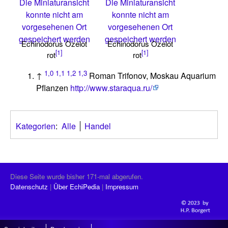
Die Miniaturansicht
Die Miniaturansicht
konnte nicht am
konnte nicht am
vorgesehenen Ort
vorgesehenen Ort
gespeichert werden
gespeichert werden
Echinodorus Ozelot
Echinodorus Ozelot
[1]
[1]
rot
rot
1,0
1,1
1,2
1,3
↑
Roman Trifonov, Moskau Aquarium
Pflanzen
http://www.staraqua.ru/
Kategorien
:
Alle
Handel
Diese Seite wurde bisher 171-mal abgerufen.
Datenschutz
Über EchiPedia
Impressum