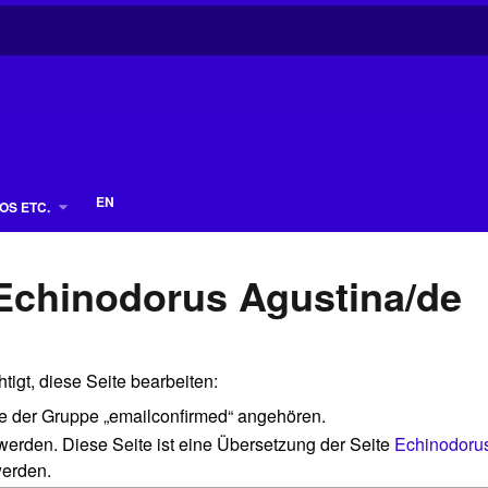
EN
OS ETC.
 Echinodorus Agustina/de
igt, diese Seite bearbeiten:
die der Gruppe „emailconfirmed“ angehören.
 werden. Diese Seite ist eine Übersetzung der Seite
Echinodorus
werden.