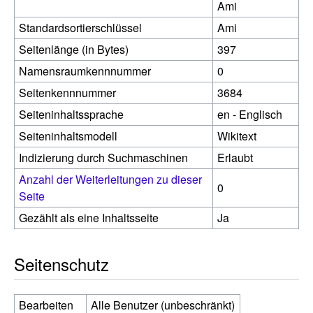
Ami
Standardsortierschlüssel
Ami
Seitenlänge (in Bytes)
397
Namensraumkennnummer
0
Seitenkennnummer
3684
Seiteninhaltssprache
en - Englisch
Seiteninhaltsmodell
Wikitext
Indizierung durch Suchmaschinen
Erlaubt
Anzahl der Weiterleitungen zu dieser
0
Seite
Gezählt als eine Inhaltsseite
Ja
Seitenschutz
Bearbeiten
Alle Benutzer (unbeschränkt)