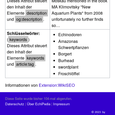
Dieses Attribut steuert
Moskau mentioned in the book
den Inhalt der
MA Klimovitsky "New
Elemente
description
Aquarium Plants" from 2008
und
og:description
.
unfortunately no further finds
so…
Schlüsselwörter:
Echinodoren
(
keywords
)
Amazonas
Dieses Attribut steuert
Schwertpflanzen
den Inhalt der
Borgert
Elemente
keywords
Burhead
und
article:tag
.
swordplant
Froschlöffel
Informationen von
Extension:WikiSEO
Diese Seite wurde bisher 104-mal abgerufen.
Datenschutz
Über EchiPedia
Impressum