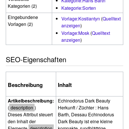
Kategorie:Hans Barth
Kategorien (2)
Kategorie:Sorten
Eingebundene
Vorlage:Kostiantyn
(
Quelltext
Vorlagen (2)
anzeigen
)
Vorlage:Mosk
(
Quelltext
anzeigen
)
SEO-Eigenschaften
Beschreibung
Inhalt
Artikelbeschreibung:
Echinodorus Dark Beauty
(
description
)
Herkunft / Züchter : Hans
Dieses Attribut steuert
Barth, Dessau Echinodorus
den Inhalt der
Dark Beauty ist eine kleine
Elemente
description
kompakte, rundblättrige