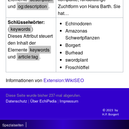
und
og:description
.
Zuchtform von Hans Barth. Sie
hat…
Schlüsselwörter:
Echinodoren
(
keywords
)
Amazonas
Dieses Attribut steuert
Schwertpflanzen
den Inhalt der
Borgert
Elemente
keywords
Burhead
und
article:tag
.
swordplant
Froschlöffel
Informationen von
Extension:WikiSEO
Diese Seite wurde bisher 237-mal abgerufen.
Datenschutz
Über EchiPedia
Impressum
Spezialseiten