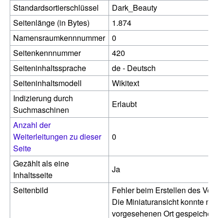
Standardsortierschlüssel
Dark_Beauty
Seitenlänge (in Bytes)
1.874
Namensraumkennnummer
0
Seitenkennnummer
420
Seiteninhaltssprache
de - Deutsch
Seiteninhaltsmodell
Wikitext
Indizierung durch
Erlaubt
Suchmaschinen
Anzahl der
Weiterleitungen zu dieser
0
Seite
Gezählt als eine
Ja
Inhaltsseite
Seitenbild
Fehler beim Erstellen des Vor
Die Miniaturansicht konnte nic
vorgesehenen Ort gespeichert