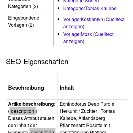
Kategorie:Sorten
Kategorien (2)
Kategorie:Tomas Kaliebe
Eingebundene
Vorlage:Kostiantyn
(
Quelltext
Vorlagen (2)
anzeigen
)
Vorlage:Mosk
(
Quelltext
anzeigen
)
SEO-Eigenschaften
Beschreibung
Inhalt
Artikelbeschreibung:
Echinodorus Deep Purple
(
description
)
Herkunft / Züchter : Tomas
Dieses Attribut steuert
Kaliebe, Altlandsberg
den Inhalt der
Pflanzenart: Rosette mit
Elemente
description
bandförmigen Blättern