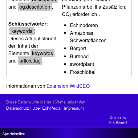
und
og:description
.
Pflanzenfarbe: lila Zusätzlich:
CO₂ erforderlich…
Schlüsselwörter:
Echinodoren
(
keywords
)
Amazonas
Dieses Attribut steuert
Schwertpflanzen
den Inhalt der
Borgert
Elemente
keywords
Burhead
und
article:tag
.
swordplant
Froschlöffel
Informationen von
Extension:WikiSEO
Diese Seite wurde bisher 168-mal abgerufen.
Datenschutz
Über EchiPedia
Impressum
Spezialseiten