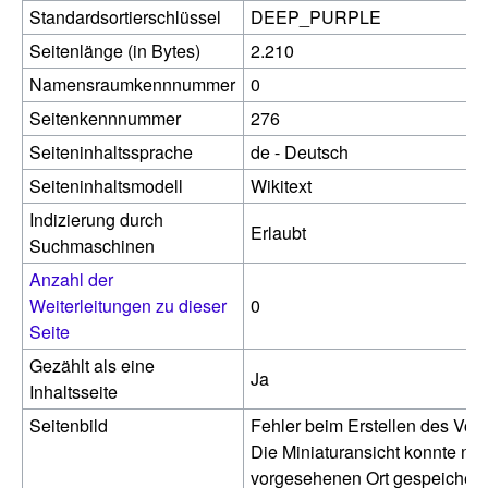
Standardsortierschlüssel
DEEP_PURPLE
Seitenlänge (in Bytes)
2.210
Namensraumkennnummer
0
Seitenkennnummer
276
Seiteninhaltssprache
de - Deutsch
Seiteninhaltsmodell
Wikitext
Indizierung durch
Erlaubt
Suchmaschinen
Anzahl der
Weiterleitungen zu dieser
0
Seite
Gezählt als eine
Ja
Inhaltsseite
Seitenbild
Fehler beim Erstellen des Vor
Die Miniaturansicht konnte nic
vorgesehenen Ort gespeichert