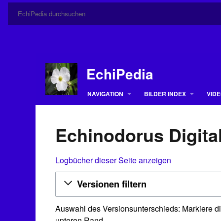
EchiPedia
NAVIGATION
BILDER INDEX
VIDE
Echinodorus Digita
Logbücher dieser Seite anzeigen
Versionen filtern
Auswahl des Versionsunterschieds: Markiere di
unteren Rand.