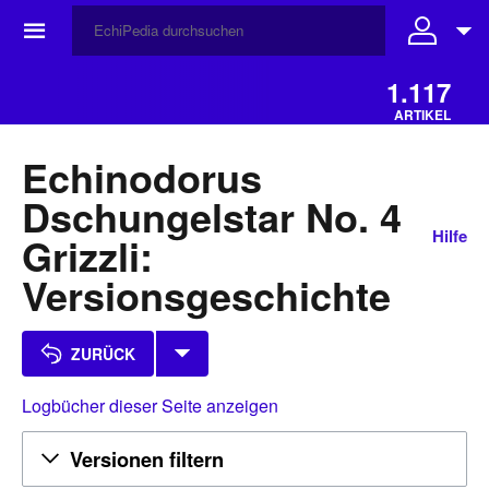
☰
1.117
ARTIKEL
Echinodorus
Dschungelstar No. 4
Hilfe
Grizzli:
Versionsgeschichte
ZURÜCK
Logbücher dieser Seite anzeigen
Versionen filtern