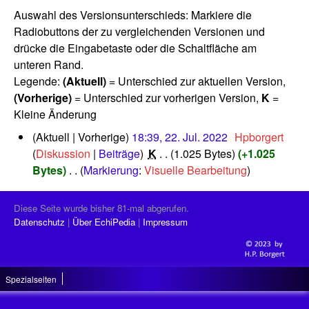
Auswahl des Versionsunterschieds: Markiere die
Radiobuttons der zu vergleichenden Versionen und
drücke die Eingabetaste oder die Schaltfläche am
unteren Rand.
Legende:
(Aktuell)
= Unterschied zur aktuellen Version,
(Vorherige)
= Unterschied zur vorherigen Version,
K
=
Kleine Änderung
2
Aktuell
Vorherige
18:39, 22. Jul. 2022
‎
Hpborgert
2
Diskussion
Beiträge
‎
K
1.025 Bytes
+1.025
.
Bytes
‎
Markierung
:
Visuelle Bearbeitung
J
K
u
e
l
Diese Seite wurde bisher 81-mal abgerufen.
i
i
Datenschutz
Über EchiPedia
Impressum
n
2
0
e
2
B
2
Spezialseiten
e
a