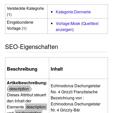
Versteckte Kategorie
Kategorie:Dennerle
(1)
Eingebundene
Vorlage:Mosk
(
Quelltext
Vorlage (1)
anzeigen
)
SEO-Eigenschaften
Beschreibung
Inhalt
Artikelbeschreibung:
Echinodorus Dschungelstar
(
description
)
No. 4 Grizzli Französische
Dieses Attribut steuert
Bezeichnung von :
den Inhalt der
Echinodorus Dschungelstar
Elemente
description
Nr. 4 Grizzly-Bär
und
og:description
.