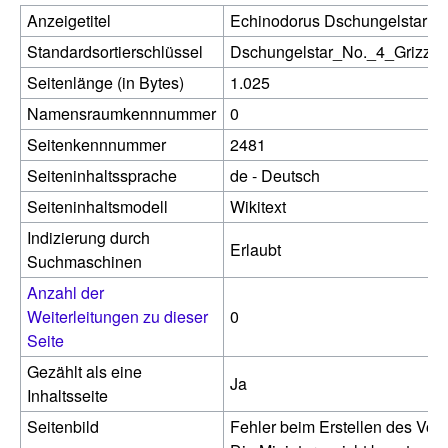
Anzeigetitel
Echinodorus Dschungelstar No.
Standardsortierschlüssel
Dschungelstar_No._4_Grizzli
Seitenlänge (in Bytes)
1.025
Namensraumkennnummer
0
Seitenkennnummer
2481
Seiteninhaltssprache
de - Deutsch
Seiteninhaltsmodell
Wikitext
Indizierung durch
Erlaubt
Suchmaschinen
Anzahl der
Weiterleitungen zu dieser
0
Seite
Gezählt als eine
Ja
Inhaltsseite
Seitenbild
Fehler beim Erstellen des Vor