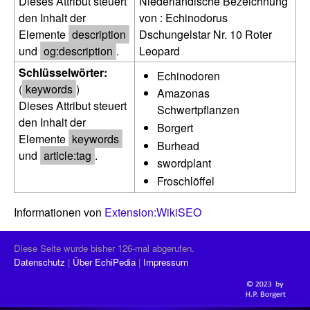
Dieses Attribut steuert
Niederländische Bezeichnung
den Inhalt der
von : Echinodorus
Elemente
description
Dschungelstar Nr. 10 Roter
und
og:description
.
Leopard
Schlüsselwörter:
Echinodoren
(
keywords
)
Amazonas
Dieses Attribut steuert
Schwertpflanzen
den Inhalt der
Borgert
Elemente
keywords
Burhead
und
article:tag
.
swordplant
Froschlöffel
Informationen von
Extension:WikiSEO
Diese Seite wurde bisher 126-mal abgerufen.
Datenschutz
Über EchiPedia
Impressum