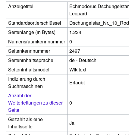
Anzeigetitel
Echinodorus Dschungelstar Nr
Leopard
Standardsortierschlüssel
Dschungelstar_Nr._10_Rode_
Seitenlänge (in Bytes)
1.234
Namensraumkennnummer
0
Seitenkennnummer
2497
Seiteninhaltssprache
de - Deutsch
Seiteninhaltsmodell
Wikitext
Indizierung durch
Erlaubt
Suchmaschinen
Anzahl der
Weiterleitungen zu dieser
0
Seite
Gezählt als eine
Ja
Inhaltsseite