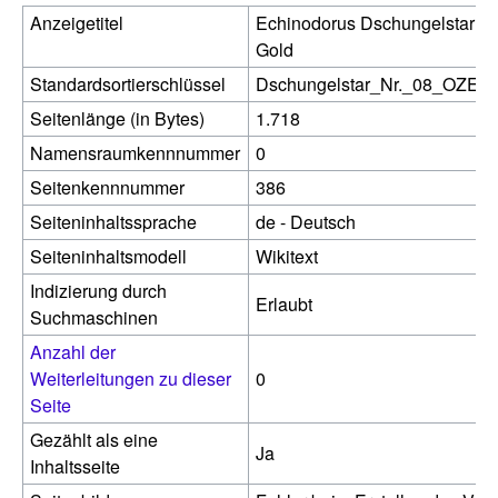
Anzeigetitel
Echinodorus Dschungelstar Nr.
Gold
Standardsortierschlüssel
Dschungelstar_Nr._08_OZE
Seitenlänge (in Bytes)
1.718
Namensraumkennnummer
0
Seitenkennnummer
386
Seiteninhaltssprache
de - Deutsch
Seiteninhaltsmodell
Wikitext
Indizierung durch
Erlaubt
Suchmaschinen
Anzahl der
Weiterleitungen zu dieser
0
Seite
Gezählt als eine
Ja
Inhaltsseite