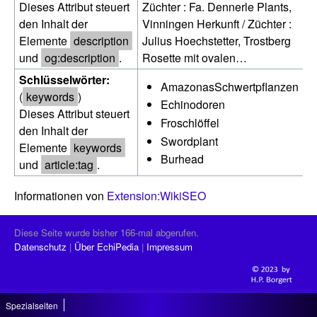
Dieses Attribut steuert
Züchter : Fa. Dennerle Plants,
den Inhalt der
Vinningen Herkunft / Züchter :
Elemente
description
Julius Hoechstetter, Trostberg
und
og:description
.
Rosette mit ovalen…
Schlüsselwörter:
AmazonasSchwertpflanzen
(
keywords
)
Echinodoren
Dieses Attribut steuert
Froschlöffel
den Inhalt der
Swordplant
Elemente
keywords
Burhead
und
article:tag
.
Informationen von
Extension:WikiSEO
Diese Seite wurde bisher 166-mal abgerufen.
Datenschutz
Über EchiPedia
Impressum
Spezialseiten