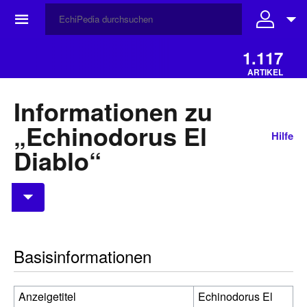
☰
1.117
ARTIKEL
Informationen zu
„Echinodorus El
Hilfe
Diablo“
Basisinformationen
Anzeigetitel
Echinodorus El