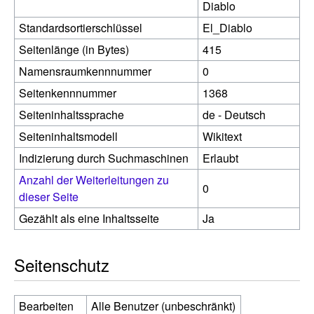
Diablo
Standardsortierschlüssel
El_Diablo
Seitenlänge (in Bytes)
415
Namensraumkennnummer
0
Seitenkennnummer
1368
Seiteninhaltssprache
de - Deutsch
Seiteninhaltsmodell
Wikitext
Indizierung durch Suchmaschinen
Erlaubt
Anzahl der Weiterleitungen zu
0
dieser Seite
Gezählt als eine Inhaltsseite
Ja
Seitenschutz
Bearbeiten
Alle Benutzer (unbeschränkt)