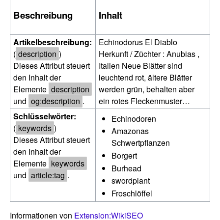
Beschreibung
Inhalt
Artikelbeschreibung:
Echinodorus El Diablo
(
description
)
Herkunft / Züchter : Anubias ,
Dieses Attribut steuert
Italien Neue Blätter sind
den Inhalt der
leuchtend rot, ältere Blätter
Elemente
description
werden grün, behalten aber
und
og:description
.
ein rotes Fleckenmuster…
Schlüsselwörter:
Echinodoren
(
keywords
)
Amazonas
Dieses Attribut steuert
Schwertpflanzen
den Inhalt der
Borgert
Elemente
keywords
Burhead
und
article:tag
.
swordplant
Froschlöffel
Informationen von
Extension:WikiSEO