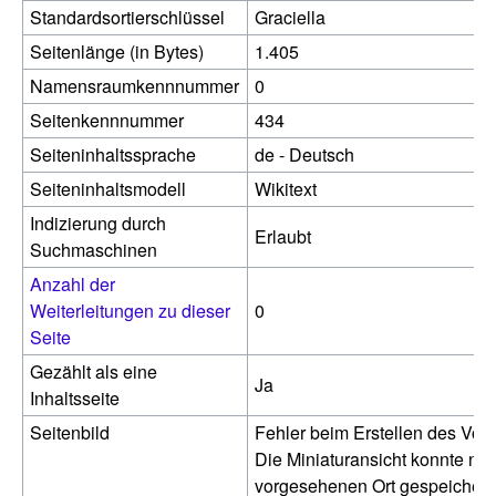
Standardsortierschlüssel
Graciella
Seitenlänge (in Bytes)
1.405
Namensraumkennnummer
0
Seitenkennnummer
434
Seiteninhaltssprache
de - Deutsch
Seiteninhaltsmodell
Wikitext
Indizierung durch
Erlaubt
Suchmaschinen
Anzahl der
Weiterleitungen zu dieser
0
Seite
Gezählt als eine
Ja
Inhaltsseite
Seitenbild
Fehler beim Erstellen des Vor
Die Miniaturansicht konnte nic
vorgesehenen Ort gespeichert