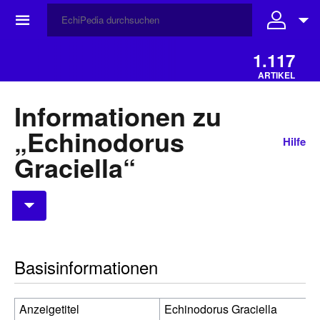
☰
1.117
ARTIKEL
Informationen zu
„Echinodorus
Hilfe
Graciella“
Basisinformationen
Anzeigetitel
Echinodorus Graciella