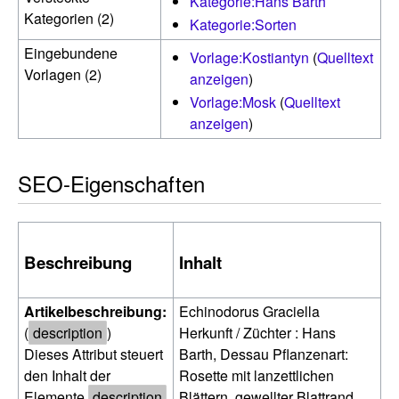
Kategorie:Hans Barth
Kategorien (2)
Kategorie:Sorten
Eingebundene
Vorlage:Kostiantyn
(
Quelltext
Vorlagen (2)
anzeigen
)
Vorlage:Mosk
(
Quelltext
anzeigen
)
SEO-Eigenschaften
Beschreibung
Inhalt
Artikelbeschreibung:
Echinodorus Graciella
(
description
)
Herkunft / Züchter : Hans
Dieses Attribut steuert
Barth, Dessau Pflanzenart:
den Inhalt der
Rosette mit lanzettlichen
Elemente
description
Blättern, gewellter Blattrand