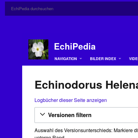
EchiPedia
NAVIGATION
BILDER INDEX
VIDE
Echinodorus Helena
Logbücher dieser Seite anzeigen
Versionen filtern
Auswahl des Versionsunterschieds: Markiere di
unteren Rand.