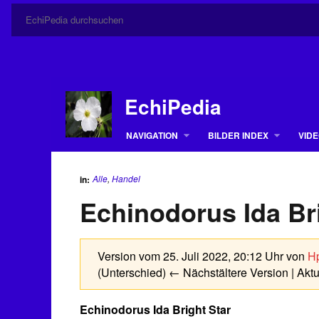
EchiPedia
NAVIGATION
BILDER INDEX
VIDE
Alle
,
Handel
in:
Echinodorus Ida Br
Version vom 25. Juli 2022, 20:12 Uhr von
Hp
(Unterschied) ← Nächstältere Version | Akt
Echinodorus Ida Bright Star