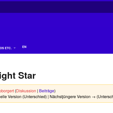
EN
OS ETC.
ight Star
borgert
(
Diskussion
|
Beiträge
)
uelle Version (Unterschied) | Nächstjüngere Version → (Untersc