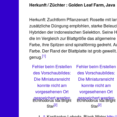
Herkunft / Züchter : Golden Leaf Farm, Java
Herkunft: Zuchtform Pflanzenart: Rosette mit lan
zusätzliche Düngung empfohlen, starke Beleuch
Hybriden der indonesischen Selektion. Seine Höh
die im Vergleich zur Blattgröße das allgemeine
Farbe, ihre Spitzen sind spiralförmig gedreht. 
Farbe. Der Rand der Blattplatte ist grob gewellt
[1]
genug.
Fehler beim Erstellen
Fehler beim Erstellen
des Vorschaubildes:
des Vorschaubildes:
Die Miniaturansicht
Die Miniaturansicht
konnte nicht am
konnte nicht am
vorgesehenen Ort
vorgesehenen Ort
gespeichert werden
gespeichert werden
Echinodorus Ida Bright
Echinodorus Ida Bright
[2]
[2]
Star
Star
↑
Kostiantyn Loboda, Black Water
http: