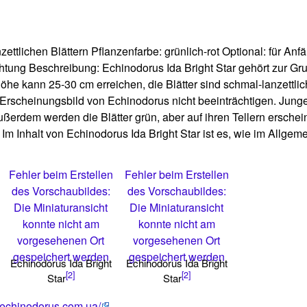
zettlichen Blättern Pflanzenfarbe: grünlich-rot Optional: für An
tung Beschreibung: Echinodorus Ida Bright Star gehört zur Gr
e kann 25-30 cm erreichen, die Blätter sind schmal-lanzettlich,
 Erscheinungsbild von Echinodorus nicht beeinträchtigen. Jung
Außerdem werden die Blätter grün, aber auf ihren Tellern erschei
. Im Inhalt von Echinodorus Ida Bright Star ist es, wie im Allgem
Fehler beim Erstellen
Fehler beim Erstellen
des Vorschaubildes:
des Vorschaubildes:
Die Miniaturansicht
Die Miniaturansicht
konnte nicht am
konnte nicht am
vorgesehenen Ort
vorgesehenen Ort
gespeichert werden
gespeichert werden
Echinodorus Ida Bright
Echinodorus Ida Bright
[2]
[2]
Star
Star
//echinodorus.com.ua/