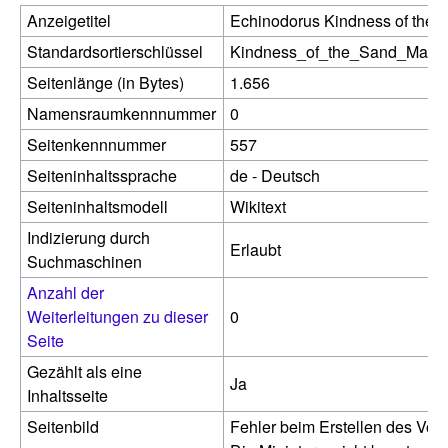
Anzeigetitel
Echinodorus Kindness of the
Standardsortierschlüssel
Kindness_of_the_Sand_Man
Seitenlänge (in Bytes)
1.656
Namensraumkennnummer
0
Seitenkennnummer
557
Seiteninhaltssprache
de - Deutsch
Seiteninhaltsmodell
Wikitext
Indizierung durch
Erlaubt
Suchmaschinen
Anzahl der
Weiterleitungen zu dieser
0
Seite
Gezählt als eine
Ja
Inhaltsseite
Seitenbild
Fehler beim Erstellen des Vor