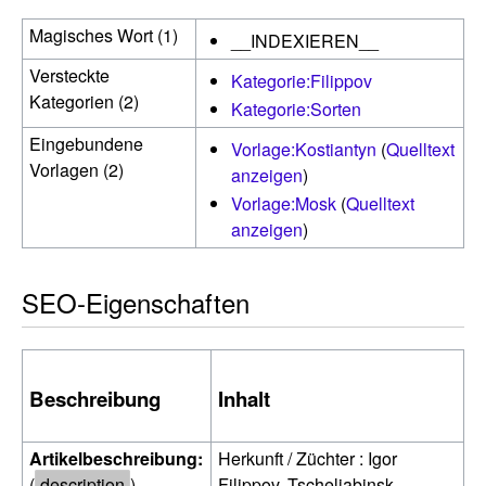
Magisches Wort (1)
__INDEXIEREN__
Versteckte
Kategorie:Filippov
Kategorien (2)
Kategorie:Sorten
Eingebundene
Vorlage:Kostiantyn
(
Quelltext
Vorlagen (2)
anzeigen
)
Vorlage:Mosk
(
Quelltext
anzeigen
)
SEO-Eigenschaften
Beschreibung
Inhalt
Artikelbeschreibung:
Herkunft / Züchter : Igor
(
description
)
Filippov, Tscheljabinsk