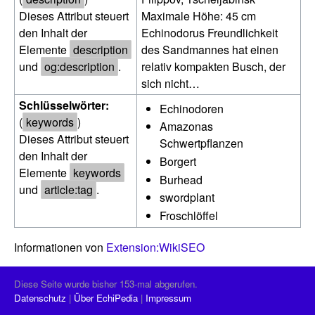
Dieses Attribut steuert
Maximale Höhe: 45 cm
den Inhalt der
Echinodorus Freundlichkeit
Elemente
description
des Sandmannes hat einen
und
og:description
.
relativ kompakten Busch, der
sich nicht…
Schlüsselwörter:
Echinodoren
(
keywords
)
Amazonas
Dieses Attribut steuert
Schwertpflanzen
den Inhalt der
Borgert
Elemente
keywords
Burhead
und
article:tag
.
swordplant
Froschlöffel
Informationen von
Extension:WikiSEO
Diese Seite wurde bisher 153-mal abgerufen.
Datenschutz
Über EchiPedia
Impressum