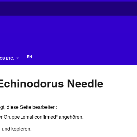
EN
OS ETC.
e Echinodorus Needle
gt, diese Seite bearbeiten:
der Gruppe „emailconfirmed“ angehören.
n und kopieren.