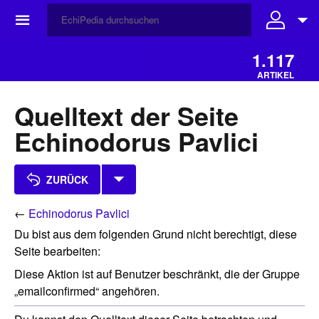
☰
1.117
ARTIKEL
Quelltext der Seite
Echinodorus Pavlici
ZURÜCK
←
Echinodorus Pavlici
Du bist aus dem folgenden Grund nicht berechtigt, diese
Seite bearbeiten:
Diese Aktion ist auf Benutzer beschränkt, die der Gruppe
„emailconfirmed“ angehören.