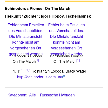
Echinodorus Pioneer On The March
Herkunft / Züchter : Igor Filippov, Tscheljabinsk
Fehler beim Erstellen
Fehler beim Erstellen
des Vorschaubildes:
des Vorschaubildes:
Die Miniaturansicht
Die Miniaturansicht
konnte nicht am
konnte nicht am
vorgesehenen Ort
vorgesehenen Ort
gespeichert werden
gespeichert werden
Echinodorus Pioneer
Echinodorus Pioneer
[1]
[1]
On The March
On The March
1,0
1,1
↑
Kostiantyn Loboda, Black Water
http://echinodorus.com.ua/
Kategorien
:
Alle
Russische Hybriden