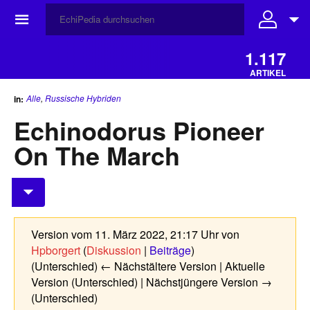
☰
1.117
ARTIKEL
Alle
,
Russische Hybriden
in:
Echinodorus Pioneer
On The March
Version vom 11. März 2022, 21:17 Uhr von
Hpborgert
(
Diskussion
|
Beiträge
)
(Unterschied) ← Nächstältere Version | Aktuelle
Version (Unterschied) | Nächstjüngere Version →
(Unterschied)