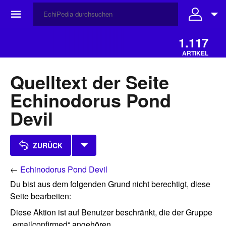
☰
1.117
ARTIKEL
Quelltext der Seite
Echinodorus Pond
Devil
ZURÜCK
←
Echinodorus Pond Devil
Du bist aus dem folgenden Grund nicht berechtigt, diese
Seite bearbeiten:
Diese Aktion ist auf Benutzer beschränkt, die der Gruppe
„emailconfirmed“ angehören.