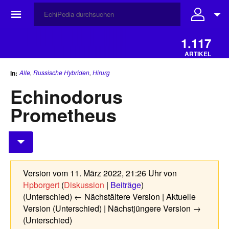
☰
1.117
ARTIKEL
Alle
,
Russische Hybriden
,
Hirurg
in:
Echinodorus
Prometheus
Version vom 11. März 2022, 21:26 Uhr von
Hpborgert
(
Diskussion
|
Beiträge
)
(Unterschied) ← Nächstältere Version | Aktuelle
Version (Unterschied) | Nächstjüngere Version →
(Unterschied)