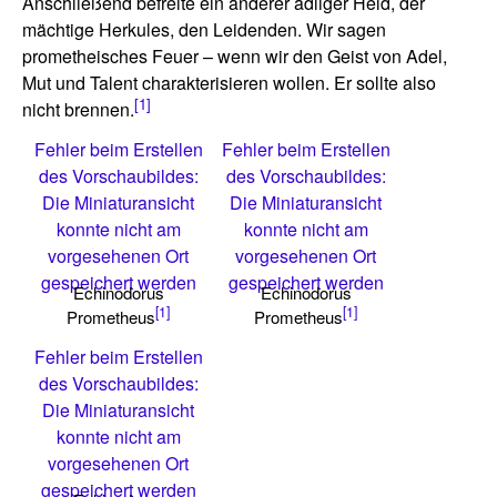
Anschließend befreite ein anderer adliger Held, der
mächtige Herkules, den Leidenden. Wir sagen
prometheisches Feuer – wenn wir den Geist von Adel,
Mut und Talent charakterisieren wollen. Er sollte also
[1]
nicht brennen.
Fehler beim Erstellen
Fehler beim Erstellen
des Vorschaubildes:
des Vorschaubildes:
Die Miniaturansicht
Die Miniaturansicht
konnte nicht am
konnte nicht am
vorgesehenen Ort
vorgesehenen Ort
gespeichert werden
gespeichert werden
Echinodorus
Echinodorus
[1]
[1]
Prometheus
Prometheus
Fehler beim Erstellen
des Vorschaubildes:
Die Miniaturansicht
konnte nicht am
vorgesehenen Ort
gespeichert werden