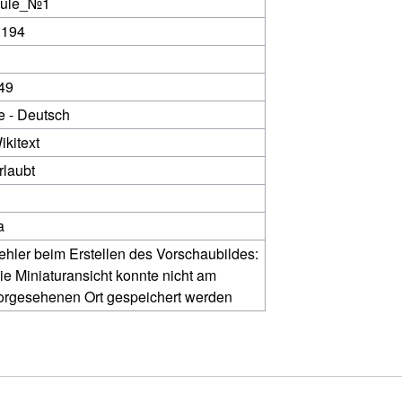
ule_№1
.194
49
e - Deutsch
ikitext
rlaubt
a
ehler beim Erstellen des Vorschaubildes:
ie Miniaturansicht konnte nicht am
orgesehenen Ort gespeichert werden