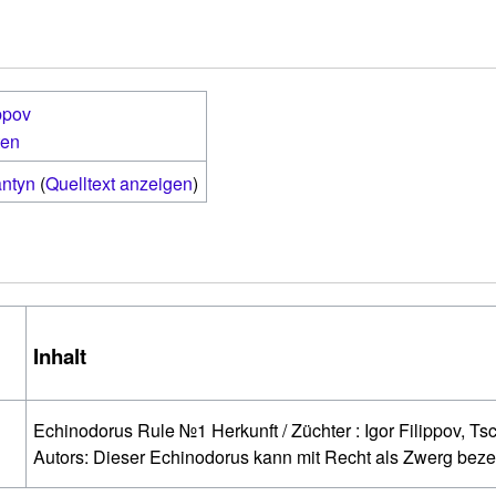
ppov
ten
antyn
(
Quelltext anzeigen
)
Inhalt
Echinodorus Rule №1 Herkunft / Züchter : Igor Filippov, 
e
Autors: Dieser Echinodorus kann mit Recht als Zwerg bez