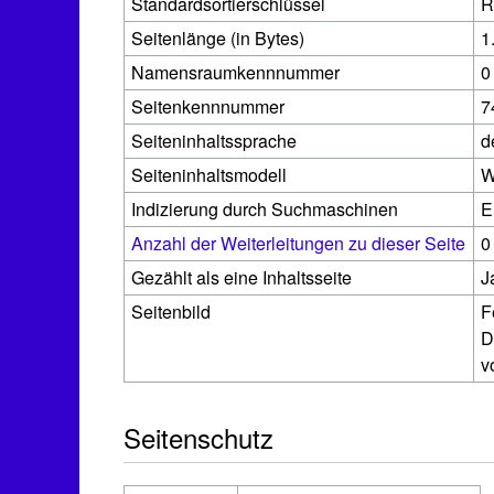
Standardsortierschlüssel
R
Seitenlänge (in Bytes)
1
Namensraumkennnummer
0
Seitenkennnummer
7
Seiteninhaltssprache
d
Seiteninhaltsmodell
W
Indizierung durch Suchmaschinen
E
Anzahl der Weiterleitungen zu dieser Seite
0
Gezählt als eine Inhaltsseite
J
Seitenbild
F
D
v
Seitenschutz