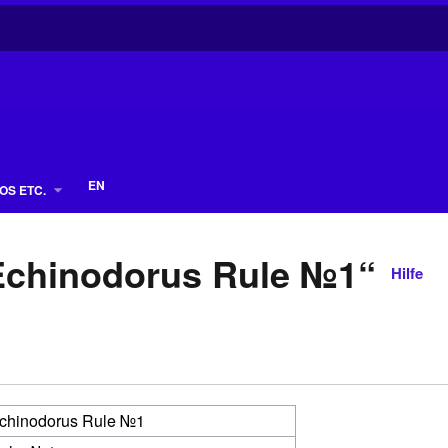
EN
OS ETC.
„Echinodorus Rule №1“
Hilfe
chinodorus Rule №1