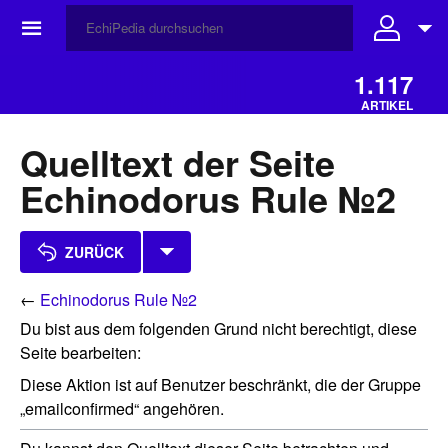
☰
1.117
ARTIKEL
Quelltext der Seite
Echinodorus Rule №2
ZURÜCK
←
Echinodorus Rule №2
Du bist aus dem folgenden Grund nicht berechtigt, diese
Seite bearbeiten:
Diese Aktion ist auf Benutzer beschränkt, die der Gruppe
„emailconfirmed“ angehören.