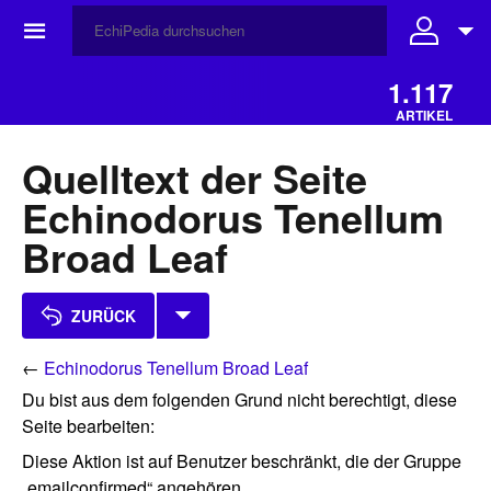
☰
1.117
ARTIKEL
Quelltext der Seite
Echinodorus Tenellum
Broad Leaf
ZURÜCK
←
Echinodorus Tenellum Broad Leaf
Du bist aus dem folgenden Grund nicht berechtigt, diese
Seite bearbeiten:
Diese Aktion ist auf Benutzer beschränkt, die der Gruppe
„emailconfirmed“ angehören.