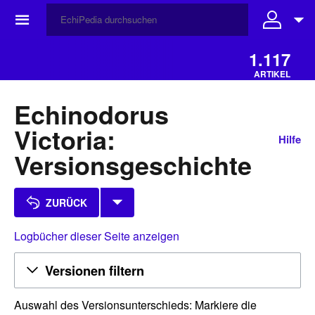
☰
1.117
ARTIKEL
Echinodorus
Victoria:
Hilfe
Versionsgeschichte
ZURÜCK
Logbücher dieser Seite anzeigen
Versionen filtern
Auswahl des Versionsunterschieds: Markiere die