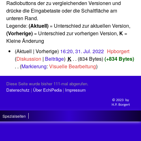
Radiobuttons der zu vergleichenden Versionen und
drücke die Eingabetaste oder die Schaltfläche am
unteren Rand.
Legende:
(Aktuell)
= Unterschied zur aktuellen Version,
(Vorherige)
= Unterschied zur vorherigen Version,
K
=
Kleine Änderung
3
Aktuell
Vorherige
16:20, 31. Jul. 2022
‎
Hpborgert
1
Diskussion
Beiträge
‎
K
834 Bytes
+834 Bytes
.
Markierung
:
Visuelle Bearbeitung
J
K
u
e
l
Diese Seite wurde bisher 111-mal abgerufen.
i
i
Datenschutz
Über EchiPedia
Impressum
n
2
0
e
2
B
2
Spezialseiten
e
a
r