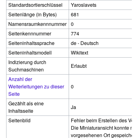
Standardsortierschlüssel
Yaroslavets
Seitenlänge (in Bytes)
681
Namensraumkennnummer
0
Seitenkennnummer
774
Seiteninhaltssprache
de - Deutsch
Seiteninhaltsmodell
Wikitext
Indizierung durch
Erlaubt
Suchmaschinen
Anzahl der
Weiterleitungen zu dieser
0
Seite
Gezählt als eine
Ja
Inhaltsseite
Seitenbild
Fehler beim Erstellen des Vor
Die Miniaturansicht konnte nic
vorgesehenen Ort gespeichert