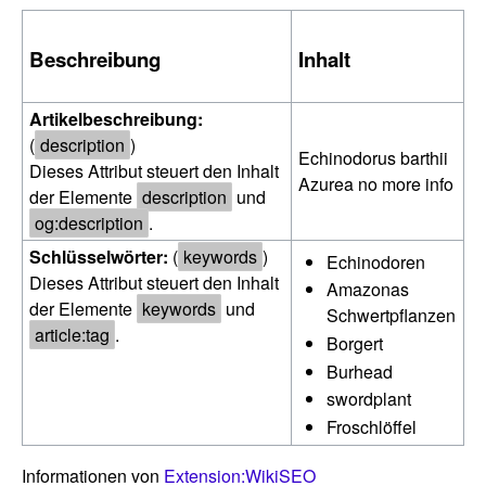
Beschreibung
Inhalt
Artikelbeschreibung:
(
description
)
Echinodorus barthii
Dieses Attribut steuert den Inhalt
Azurea no more info
der Elemente
description
und
og:description
.
Schlüsselwörter:
(
keywords
)
Echinodoren
Dieses Attribut steuert den Inhalt
Amazonas
der Elemente
keywords
und
Schwertpflanzen
article:tag
.
Borgert
Burhead
swordplant
Froschlöffel
Informationen von
Extension:WikiSEO