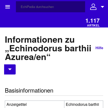
☰
1.117
ARTIKEL
Informationen zu
„Echinodorus barthii
Hilfe
Azurea/en“
Basisinformationen
Anzeigetitel
Echinodorus barthii