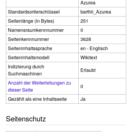
Azurea
Standardsortierschlüssel
barthii_Azurea
Seitenlänge (in Bytes)
251
Namensraumkennnummer
0
Seitenkennnummer
3628
Seiteninhaltssprache
en - Englisch
Seiteninhaltsmodell
Wikitext
Indizierung durch
Erlaubt
Suchmaschinen
Anzahl der Weiterleitungen zu
0
dieser Seite
Gezählt als eine Inhaltsseite
Ja
Seitenschutz