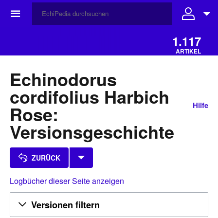
☰
1.117
ARTIKEL
Echinodorus
cordifolius Harbich
Hilfe
Rose:
Versionsgeschichte
ZURÜCK
Logbücher dieser Seite anzeigen
Versionen filtern