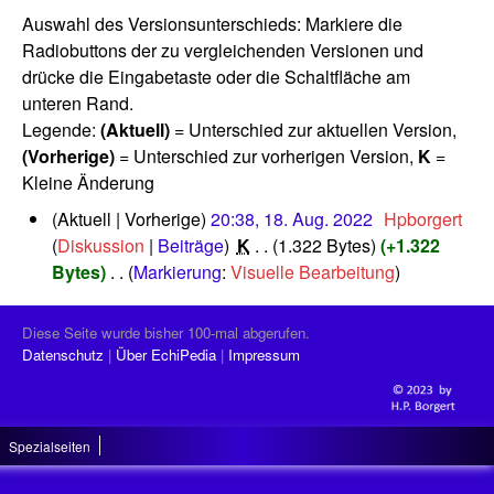
Auswahl des Versionsunterschieds: Markiere die
Radiobuttons der zu vergleichenden Versionen und
drücke die Eingabetaste oder die Schaltfläche am
unteren Rand.
Legende:
(Aktuell)
= Unterschied zur aktuellen Version,
(Vorherige)
= Unterschied zur vorherigen Version,
K
=
Kleine Änderung
1
Aktuell
Vorherige
20:38, 18. Aug. 2022
‎
Hpborgert
8
Diskussion
Beiträge
‎
K
1.322 Bytes
+1.322
.
Bytes
‎
Markierung
:
Visuelle Bearbeitung
A
K
u
e
g
Diese Seite wurde bisher 100-mal abgerufen.
i
u
Datenschutz
Über EchiPedia
Impressum
n
s
t
e
2
B
0
Spezialseiten
e
2
a
2