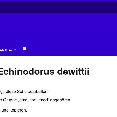
EN
OS ETC.
 Echinodorus dewittii
gt, diese Seite bearbeiten:
der Gruppe „emailconfirmed“ angehören.
n und kopieren.