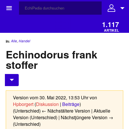
☰
1.117
ARTIKEL
Alle
,
Handel
in:
Echinodorus frank
stoffer
Version vom 30. Mai 2022, 13:53 Uhr von
Hpborgert
(
Diskussion
|
Beiträge
)
(Unterschied) ← Nächstältere Version | Aktuelle
Version (Unterschied) | Nächstjüngere Version →
(Unterschied)