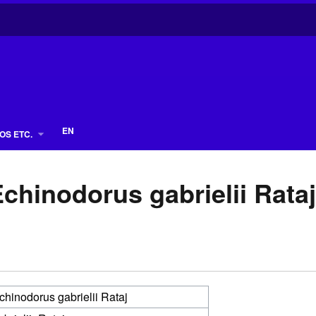
EN
OS ETC.
chinodorus gabrielii Rata
chinodorus gabrielii Rataj