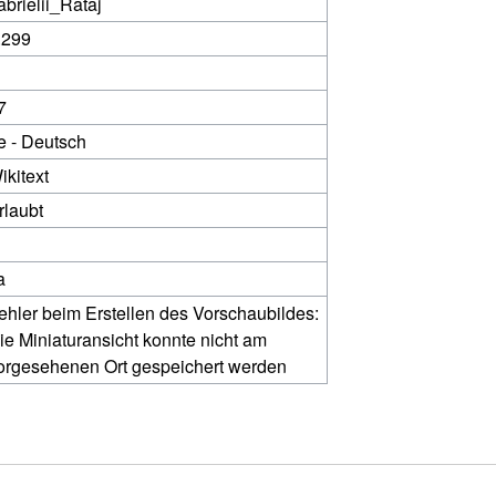
abrielii_Rataj
.299
7
e - Deutsch
ikitext
rlaubt
a
ehler beim Erstellen des Vorschaubildes:
ie Miniaturansicht konnte nicht am
orgesehenen Ort gespeichert werden