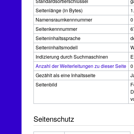
Standardsortierschlüssel
g
Seitenlänge (in Bytes)
1
Namensraumkennnummer
0
Seitenkennnummer
6
Seiteninhaltssprache
d
Seiteninhaltsmodell
W
Indizierung durch Suchmaschinen
E
Anzahl der Weiterleitungen zu dieser Seite
0
Gezählt als eine Inhaltsseite
J
Seitenbild
F
D
v
Seitenschutz