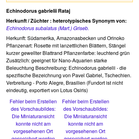
Echinodorus gabrielii Rataj
Herkunft / Züchter :
heterotypisches Synonym von:
Echinodorus subalatus (Mart.) Griseb.
Herkunft: Südamerika, Amazonasbecken und Orinoko
Pflanzenart: Rosette mit lanzettlichen Blättern, Stängel
kurzer gewellter Blattrand Pflanzenfarbe: leuchtend grün
Zusätzlich: geeignet für Nano-Aquarien starke
Beleuchtung Beschreibung: Echinodorus gabrielii - die
spezifische Bezeichnung von Pavel Gabriel, Tschechien.
Verbreitung - Porto Alegre, Brasilien (Fundort ist nicht
eindeutig, exportiert von Lotus Osiris)
Fehler beim Erstellen
Fehler beim Erstellen
des Vorschaubildes:
des Vorschaubildes:
Die Miniaturansicht
Die Miniaturansicht
konnte nicht am
konnte nicht am
vorgesehenen Ort
vorgesehenen Ort
gespeichert werden
gespeichert werden