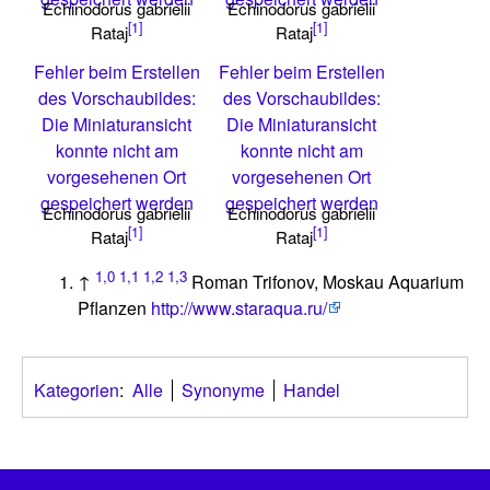
Echinodorus gabrielii
Echinodorus gabrielii
[1]
[1]
Rataj
Rataj
Fehler beim Erstellen
Fehler beim Erstellen
des Vorschaubildes:
des Vorschaubildes:
Die Miniaturansicht
Die Miniaturansicht
konnte nicht am
konnte nicht am
vorgesehenen Ort
vorgesehenen Ort
gespeichert werden
gespeichert werden
Echinodorus gabrielii
Echinodorus gabrielii
[1]
[1]
Rataj
Rataj
1,0
1,1
1,2
1,3
↑
Roman Trifonov, Moskau Aquarium
Pflanzen
http://www.staraqua.ru/
Kategorien
:
Alle
Synonyme
Handel