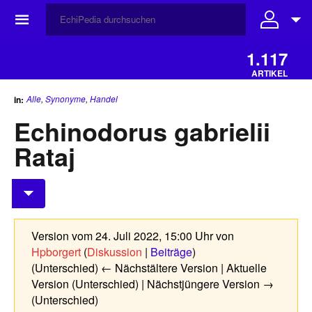
☰
1.117
ARTIKEL
Alle
,
Synonyme
,
Handel
in:
Echinodorus gabrielii
Rataj
Version vom 24. Juli 2022, 15:00 Uhr von
Hpborgert
(
Diskussion
|
Beiträge
)
(Unterschied) ← Nächstältere Version | Aktuelle
Version (Unterschied) | Nächstjüngere Version →
(Unterschied)